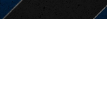
stränaren Said Mekahal.
jda med. Men i andra halvlek höjde vi oss och vi gjorde en
tchen var relativt jämn.