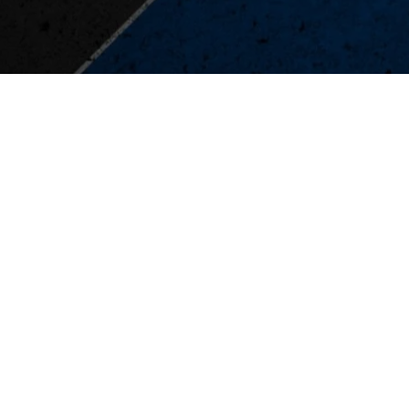
 till slut, efter vad som var en jämn match enligt Rosengård
 standard vi brukar ha. Att vi hade 1–0 i halvtid ska vi vara nö
topp.
tchen:
 var försiktigt i närkamperna och vi smällde inte på rejält. Ma
OM0[/embedyt]