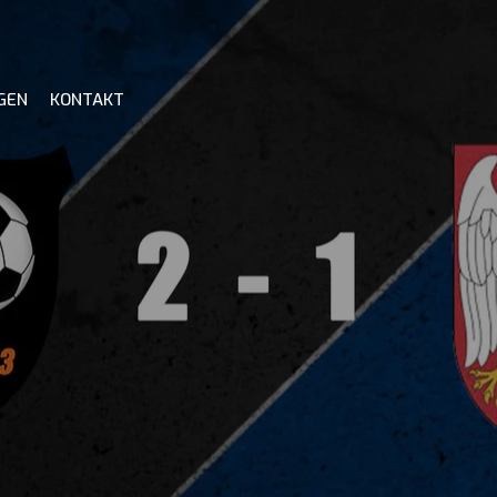
GEN
KONTAKT
GDOM
OM FUTSAL
PUSPORTALEN
TABELL
DOMSPOLICY