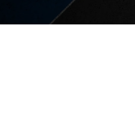
Rosengård FF knep en seger mot Srbija Malmö. 2–1 blev det
— Det var ingen klockren insats direkt. Vi kom inte upp i den
stabil insats. Det nu man ska vinna, när man inte spelar på 
Srbijas tränare Vladimir Kostic gav även han sin bild av ma
— Vi mötte ett Rosengård som var tuffare än vad vi var. Det
[embedyt] https://www.youtube.com/watch?v=Z3yAKXpK