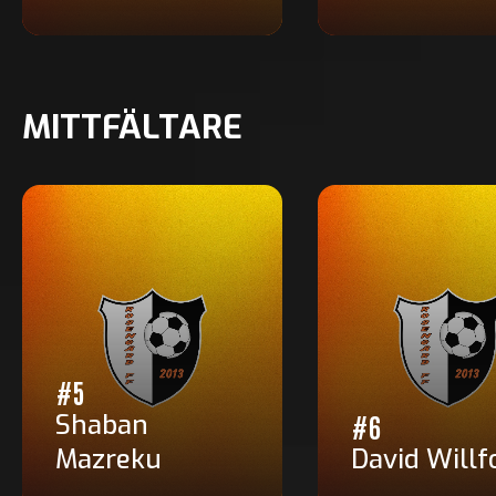
MITTFÄLTARE
#5
Shaban
#6
Mazreku
David Willf