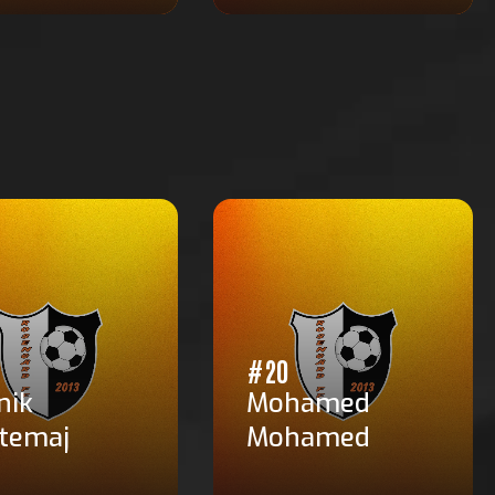
#20
nik
Mohamed
temaj
Mohamed