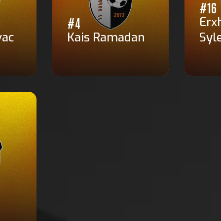
#16
Erx
#4
vac
Kais Ramadan
Syl