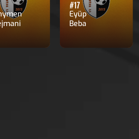
#17
hymen
Eyüp
ejmani
Beba