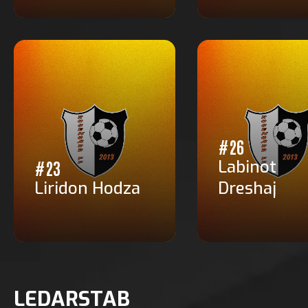
#26
Labinot
#23
Liridon Hodza
Dreshaj
LEDARSTAB