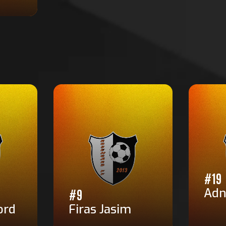
#19
Adn
#9
ord
Firas Jasim