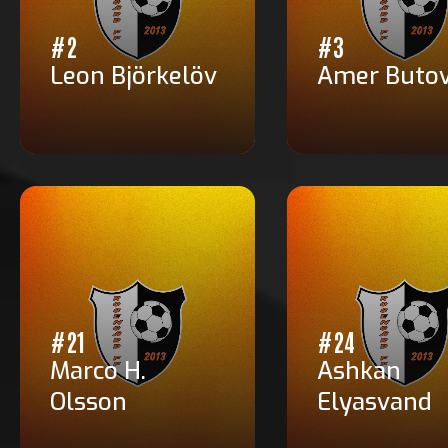
#2
#3
Leon Björkelöv
Amer Buto
#21
#24
Marco H.
Ashkan
Olsson
Elyasvand