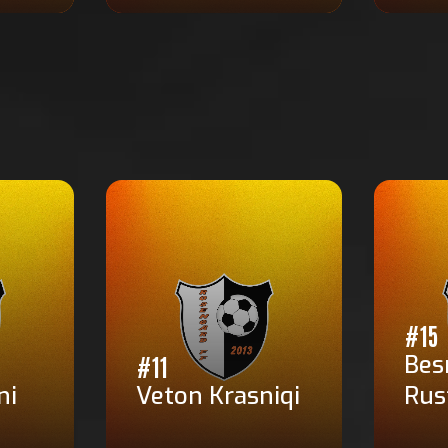
#15
Bes
#11
ni
Veton Krasniqi
Rus