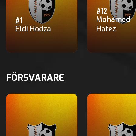
#12
Mohamed
#1
Eldi Hodza
Hafez
FÖRSVARARE