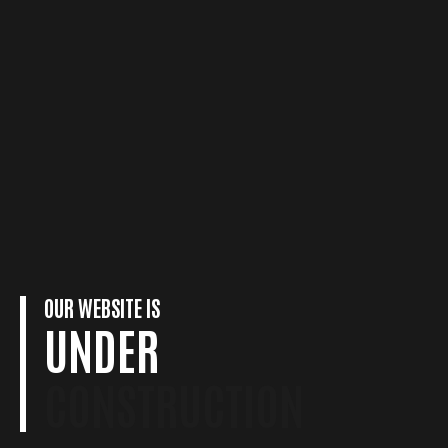
Skip
to
content
NYHETER
LAG
FÖRETAG
FÖRENINGEN
KONTAKT
OUR WEBSITE IS
UNDER
CONSTRUCTION