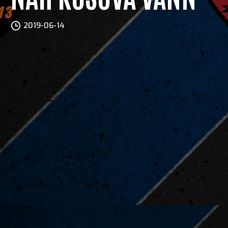
2019-06-14