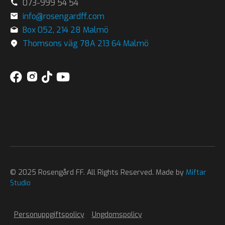
073-999 54 54
info@rosengardff.com
Box 052, 214 28 Malmö
Thomsons väg 78A 213 64 Malmö
© 2025 Rosengård FF. All Rights Reserved. Made by
Miftar
Studio
Personuppgiftspolicy
Ungdomspolicy