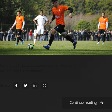
[embedyt] https://www.youtube.com/watch?
v=13jXv3tpUJs[/embedyt]
Share
Continue reading