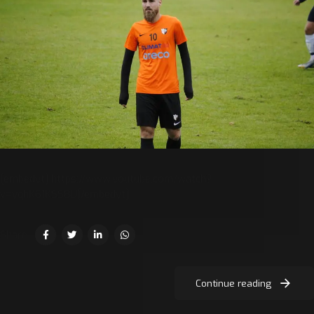
[embedyt] https://www.youtube.com/watch?
v=yqhK61KSS8U[/embedyt]
Share
Continue reading