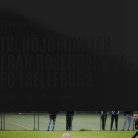
UNCATEGORIZED
TV: HÖJDPUNKTER
FRÅN ROSENGÅRD FF –
FC TRELLEBORG
2020-12-16
ibrahimmiftar