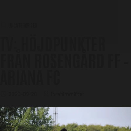
UNCATEGORIZED
TV: HÖJDPUNKTER
FRÅN ROSENGÅRD FF –
ARIANA FC
2020-09-20
ibrahimmiftar