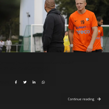
[embedyt] https://www.youtube.com/watch?
v=pYTgwTZGDg0[/embedyt]
Share
Continue reading