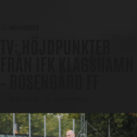
UNCATEGORIZED
TV: HÖJDPUNKTER
FRÅN IFK KLAGSHAMN
– ROSENGÅRD FF
2020-09-20
ibrahimmiftar