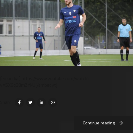
[embedyt] https://www.youtube.com/watch?
v=5X6qB8mZYkU[/embedyt]
Share
Continue reading