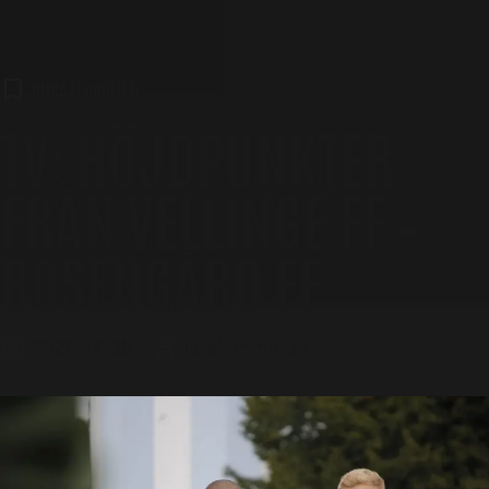
UNCATEGORIZED
TV: HÖJDPUNKTER
FRÅN VELLINGE FF –
ROSENGÅRD FF
2020-12-08
ibrahimmiftar