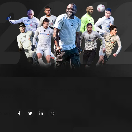
[embedyt] https://www.youtube.com/watch?v=V8-
VE76l2vg[/embedyt]
Share