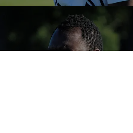
På fredag den 14 augusti går vi in i den fjärde omgången
och ska spela mot Åkarps IF, här är vad tränare Charles har
att säga inför detta.
– I den fjärde omgången ska vi bara fokusera på att göra
mål, jag tycker att vi har spelat bra, du har statistikerna som
kan bevisa detta.
På den ena matchen hade vi 73% bollinnehav o på den
andra 66%, dvs att vi har gjort allt som vi har tränat på, det
är bara målet som inte har kommit.